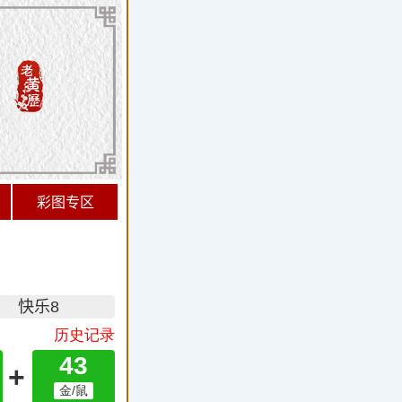
彩图
专区
快乐8